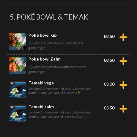
5. POKÉ BOWL & TEMAKI
Poké bowl kip
€
8.50
Rijk gevulde poké bowl kip met diverse
garneringen.
Poké bowl Zalm
€
8.50
Rijk gevulde poké bowl zalm met diverse
garneringen.
Temaki vega
€
3.00
Een handrol van nori met sla, rijst, avocado,
komkommer, gele wortel & zeewier
V
Temaki zalm
€
3.50
Een handrol van nori met sla, rijst, avocado,
komkommer, gele wortel , zeewier & zalm.