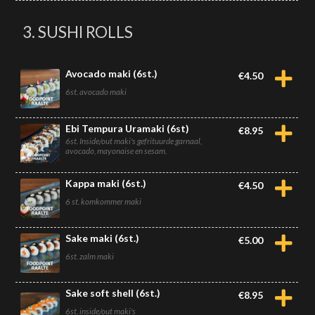
3. SUSHI ROLLS
Avocado maki (6st.)
€
4.50
6st. avocado maki
Ebi Tempura Uramaki (6st)
€
8.95
6st. Inside/out maki's gefrituurde garnaal,
avocado, mayonaise en sesam.
Kappa maki (6st.)
€
4.50
6 st. komkommer maki
Sake maki (6st.)
€
5.00
6st. zalm maki
Sake soft shell (6st.)
€
8.95
6st. inside/out maki's