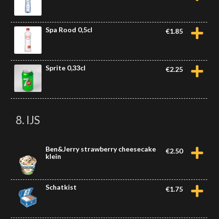
Spa Rood 0,5cl
€
1.85
Sprite 0,33cl
€
2.25
8. IJS
Ben&Jerry strawberry cheesecake
€
2.50
klein
Schatkist
€
1.75