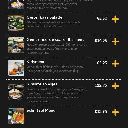
menu wordt geserveerd met verse friet,
mayonaise en rauwkostsalade.
Geitenkaas Salade
€
5.50
*Vegaoptie Ingredienten: Gemixte Salade
Geitenkaas Honing Walnoot
Gemarineerde spare ribs menu
€
14.95
Huisgemarineerde spare ribs. Dit menu wordt
geserveerd met verse friet, mayonaise,
rauwkostsalade.
Kidsmenu
€
5.95
Verse Friet Chickenstrips Fristi of chocomel
Raketje of schatkistje Kleine verassing
Kipsaté spiesjes
€
12.95
Gemarineerde kipsaté spiesjes met kroepoek,
atjar & gefrituurde uitjes. Dit menu wordt
geserveerd met verse friet, mayonaise en
rauwkostsalade.
Schnitzel Menu
€
13.95