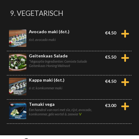
9. VEGETARISCH
Avocado maki (6st.)
€
4.50
6st. avocado maki
Geitenkaas Salade
€
5.50
*Vegaoptie Ingredienten: Gemixte Salade
Geitenkaas Honing Walnoot
Kappa maki (6st.)
€
4.50
6 st. komkommer maki
Temaki vega
€
3.00
Een handrol van nori met sla, rijst, avocado,
komkommer, gele wortel & zeewier
V