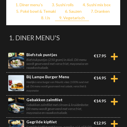
1. Diner menu's
3. Sushi rolls
4. Sushi mix box
5. Poké bowl & Temaki
6. Sauzen
7. Dranken
8. IJs
9. Vegetarisch
1. DINER MENU'S
Biefstuk puntjes
€
17.95
Biefstukpuntjes (250 gram) in Aioli. Dit menu
wordt geserveerd met verse friet, mayonaise en
rauwkostsalade.
Bij Lampe Burger Menu
€
14.95
Heerlijke verse burger van Maurits vlees (100% rund met
ui). Dit menu wordt geserveerd met salade, verse friet &
mayonaise
Gebakken zalmfilet
€
14.95
Gebakken zalmfilet met citroen & kruidenboter.
Dit menu wordt geserveerd met verse friet,
mayonaise en rauwkostsalade.
Gegrilde kipfilet
€
12.95
Gegrilde kipfilet met bacon , paprika, ui & olijf. Dit