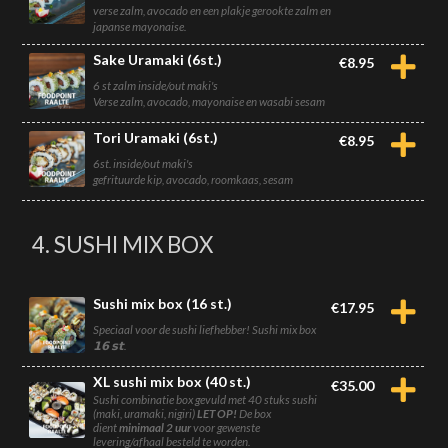
verse zalm, avocado en een plakje gerookte zalm en
japanse mayonaise.
Sake Uramaki (6st.)
€
8.95
6 st zalm inside/out maki's
Verse zalm, avocado, mayonaise en wasabi sesam
Tori Uramaki (6st.)
€
8.95
6st. inside/out maki's
gefrituurde kip, avocado, roomkaas, sesam
4. SUSHI MIX BOX
Sushi mix box (16 st.)
€
17.95
Speciaal voor de sushi liefhebber! Sushi mix box
𝟭𝟲 𝘀𝘁.
XL sushi mix box (40 st.)
€
35.00
Sushi combinatie box gevuld met 40 stuks sushi
(maki, uramaki, nigiri)
LET OP!
De box
dient
minimaal 2 uur
voor gewenste
levering/afhaal besteld te worden.