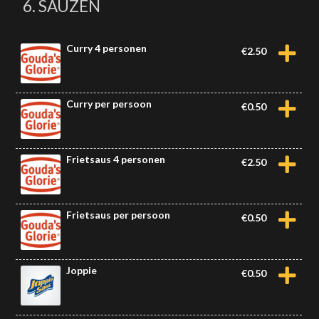
6. SAUZEN
Curry 4 personen
€
2.50
Curry per persoon
€
0.50
Frietsaus 4 personen
€
2.50
Frietsaus per persoon
€
0.50
Joppie
€
0.50