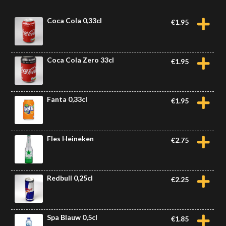
Coca Cola 0,33cl
€
1.95
Coca Cola Zero 33cl
€
1.95
Fanta 0,33cl
€
1.95
Fles Heineken
€
2.75
Redbull 0,25cl
€
2.25
Spa Blauw 0,5cl
€
1.85